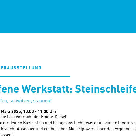
ERAUSSTELLUNG
fene Werkstatt: Steinschleif
fen, schwitzen, staunen!
. März 2025,
10.00 - 11.30 Uhr
 die Farbenpracht der Emme-Kiesel!
fe dir deinen Kieselstein und bringe ans Licht, was er in seinem Innern v
s braucht Ausdauer und ein bisschen Muskelpower – aber das Ergebnis k
lassen!