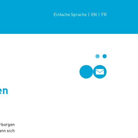
Einfache Sprache
|
EN
|
FR
via
via Mail
Facebook
teilen
teilen
en
erborgen
ann sich